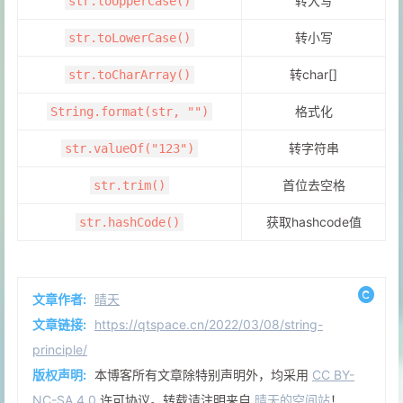
转大写
str.toUpperCase()
转小写
str.toLowerCase()
转char[]
str.toCharArray()
格式化
String.format(str, "")
转字符串
str.valueOf("123")
首位去空格
str.trim()
获取hashcode值
str.hashCode()
文章作者:
晴天
文章链接:
https://qtspace.cn/2022/03/08/string-
principle/
版权声明:
本博客所有文章除特别声明外，均采用
CC BY-
NC-SA 4.0
许可协议。转载请注明来自
晴天的空间站
！