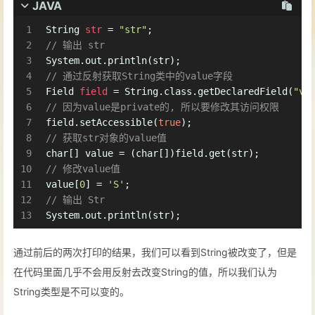
JAVA
1
String
str
=
"str"
;
2
// 输出 str
3
System.out.println(str);
4
// 通过反射获取String类中的value字段
5
Field
field
=
 String.class.getDeclaredField(
"va
6
// 因为value是private的, 所以要修改其访问权限
7
field.setAccessible(
true
);
8
// 获取str对象的value值
9
char
[] value = (
char
[])field.get(str);
10
// 修改value值
11
value[
0
] = 
'S'
;
12
// 输出 Str
13
System.out.println(str);
通过前后的两次打印的结果，我们可以看到String被改变了，但是
在代码里面几乎不会用反射去改变String的值，所以我们认为
String类型是不可以变的。