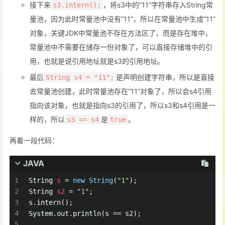
接下来
，将s3中的”11”字符串存入String常
s3.intern();
量池，因为此时常量池中没有”11”，所以在常量池中生成”11”
对象，关键JDK中常量池不存在方法区了，而是存在堆中，
常量池中不需要在储存一份对象了，可以直接存储堆中的引
用，也就是说引用地址就是s3的引用地址。
最后
是声明创建字符串，所以是直接
String s4 = "11";
去常量池创建，此时常量池存在”11”对象了，所以会s4引用
指向该对象，也就是指向s3的引用了，所以s3和s4引用是一
样的，所以
是
。
s3 == s4
true
再看一段代码：
JAVA
1
String
s
=
new
String
(
"1"
);
2
String
s2
=
"1"
;
3
s.intern();
4
System.out.println(s == s2);
5