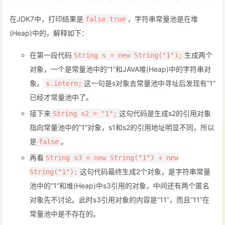
在JDK7中，打印结果是
，字符串常量池是在堆
false true
(Heap)中的，解释如下：
在第一段代码
生成两个
String s = new String("1");
对象，一个是常量池中的“1”和JAVA堆(Heap)中的字符串对
象。
这一句是s对象去常量池中寻址后发现有”1”
s.intern;
已经才常量池中了。
接下来
这句代码是生成s2的引用对象
String s2 = "1";
指向常量池中的”1”对象，s1和s2的引用地址明显不同，所以
是
。
false
再看
String s3 = new String("1") + new
这句代码最终生成2个对象，是字符串常量
String("1");
池中的”1”和堆(Heap)中s3引用的对象，中间还有两个匿名
对象先不讨论。此时s3引用对象的内容是”11”，而且”11”在
常量池中是不存在的。