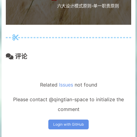
六大设计模式原则-单一职责原则
评论
Related
Issues
not found
Please contact @qingtian-space to initialize the
comment
Login with GitHub