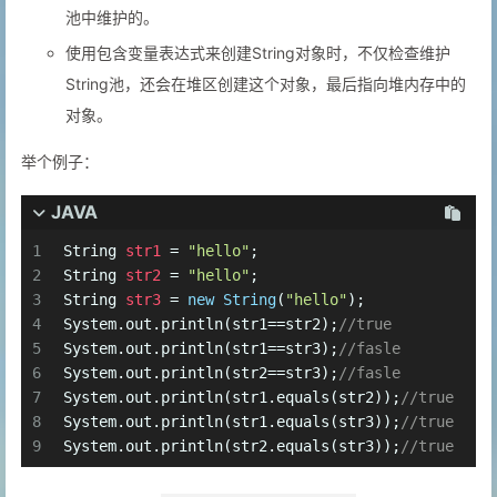
池中维护的。
使用包含变量表达式来创建String对象时，不仅检查维护
String池，还会在堆区创建这个对象，最后指向堆内存中的
对象。
举个例子：
JAVA
1
String
str1
=
"hello"
;
2
String
str2
=
"hello"
;
3
String
str3
=
new
String
(
"hello"
);
4
System.out.println(str1==str2);
//true
5
System.out.println(str1==str3);
//fasle
6
System.out.println(str2==str3);
//fasle
7
System.out.println(str1.equals(str2));
//true
8
System.out.println(str1.equals(str3));
//true
9
System.out.println(str2.equals(str3));
//true