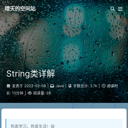
晴天的空间站
String类详解
发表于
2022-03-08
|
Java
|
字数总计:
3.7k
|
阅读时
长:
13分钟
|
阅读量:
28
热衷学习，热衷生活！😄