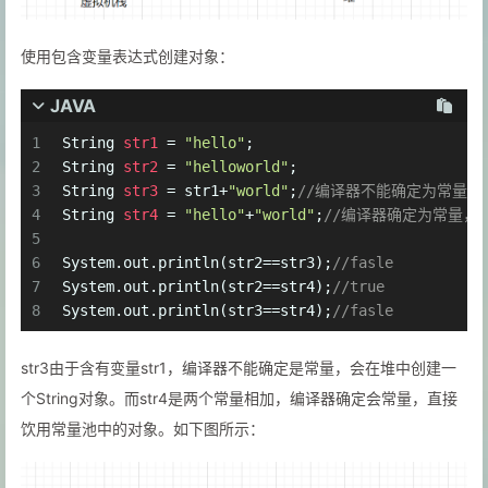
使用包含变量表达式创建对象：
JAVA
1
String
str1
=
"hello"
;
2
String
str2
=
"helloworld"
;
3
String
str3
=
 str1+
"world"
;
//编译器不能确定为常量(会
4
String
str4
=
"hello"
+
"world"
;
//编译器确定为常量，
5
6
System.out.println(str2==str3);
//fasle
7
System.out.println(str2==str4);
//true
8
System.out.println(str3==str4);
//fasle
str3由于含有变量str1，编译器不能确定是常量，会在堆中创建一
个String对象。而str4是两个常量相加，编译器确定会常量，直接
饮用常量池中的对象。如下图所示：