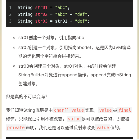
1
String
str01
=
"abc"
;
2
String
str02
=
"abc"
 + 
"def"
;
3
String
str03
=
 str01 + 
"def"
;
str01创建一个对象，引用指向abc
str02创建一个对象，引用指向abcdef，这是因为JVM编译
期的优化两个字符串会拼接起来。
str03会创建三个对象，str01对象，+的时候会创建
StringBuilder对象进行append操作，append完成toString
创建对象。
但是真的不可以变吗？
我们知道String底层是由
实现，
被
char[] value
value
final
修饰，只能保证引用不被改变，
是可以被改变的，即使被
value
声明，我们还是可以通过反射来改变
值的。
private
value