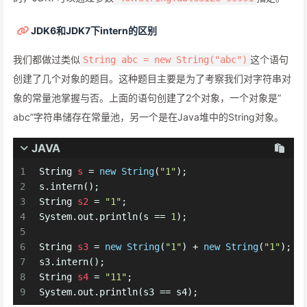
JDK6和JDK7下intern的区别
我们都做过类似
这个语句
String abc = new String("abc")
创建了几个对象的题目。这种题目主要是为了考察我们对字符串对
象的常量池掌握与否。上面的语句创建了2个对象，一个对象是”
abc”字符串储存在常量池，另一个是在Java堆中的String对象。
JAVA
1
String
s
=
new
String
(
"1"
);
2
s.intern();
3
String
s2
=
"1"
;
4
System.out.println(s == 
1
);
5
6
String
s3
=
new
String
(
"1"
) + 
new
String
(
"1"
);
7
s3.intern();
8
String
s4
=
"11"
;
9
System.out.println(s3 == s4);