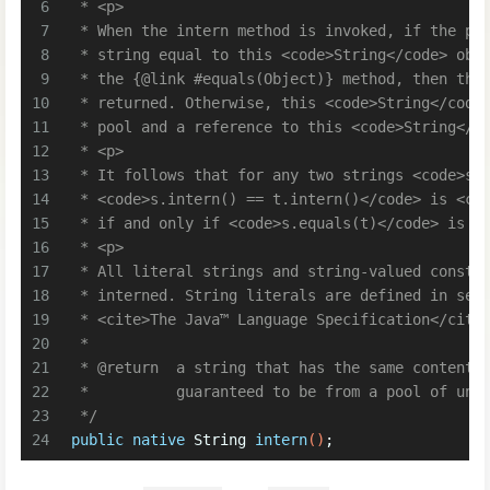
6
 * <p> 
7
 * When the intern method is invoked, if the po
8
 * string equal to this <code>String</code> obj
9
 * the {
@link
 #equals(Object)} method, then the
10
 * returned. Otherwise, this <code>String</code
11
 * pool and a reference to this <code>String</c
12
 * <p> 
13
 * It follows that for any two strings <code>s<
14
 * <code>s.intern() == t.intern()</code> is <co
15
 * if and only if <code>s.equals(t)</code> is <
16
 * <p> 
17
 * All literal strings and string-valued consta
18
 * interned. String literals are defined in sec
19
 * <cite>The Java™ Language Specification</cite
20
 * 
21
 * 
@return
  a string that has the same contents
22
 *          guaranteed to be from a pool of uni
23
 */
24
public
native
 String 
intern
()
;