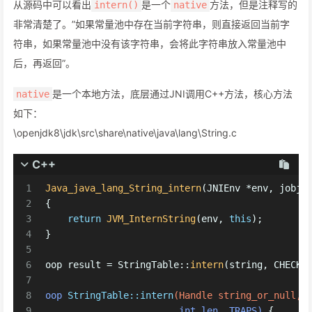
从源码中可以看出
是一个
方法，但是注释写的
intern()
native
非常清楚了。”如果常量池中存在当前字符串，则直接返回当前字
符串，如果常量池中没有该字符串，会将此字符串放入常量池中
后，再返回”。
是一个本地方法，底层通过JNI调用C++方法，核心方法
native
如下：
\openjdk8\jdk\src\share\native\java\lang\String.c
C++
1
Java_java_lang_String_intern
(JNIEnv *env, jobje
2
{
3
return
JVM_InternString
(env, 
this
);
4
}
5
6
oop result = StringTable::
intern
(string, CHECK_
7
8
oop 
StringTable::intern
(Handle string_or_null, 
9
int
 len, TRAPS)
{