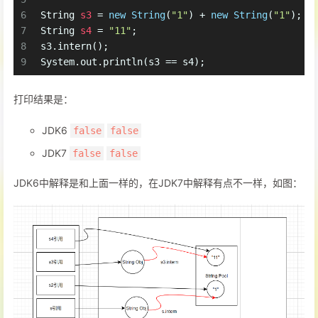
6
String
s3
=
new
String
(
"1"
) + 
new
String
(
"1"
);
7
String
s4
=
"11"
;
8
s3.intern();
9
System.out.println(s3 == s4);
打印结果是：
JDK6
false
false
JDK7
false
false
JDK6中解释是和上面一样的，在JDK7中解释有点不一样，如图：