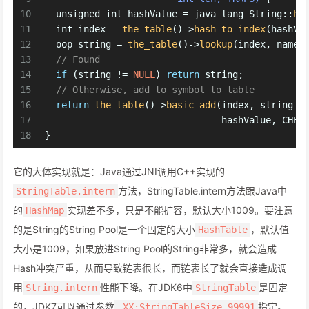
10
unsigned
int
 hashValue = java_lang_String::
ha
11
int
 index = 
the_table
()->
hash_to_index
(hashVa
12
  oop string = 
the_table
()->
lookup
(index, name,
13
// Found
14
if
 (string != 
NULL
) 
return
 string;
15
// Otherwise, add to symbol to table
16
return
the_table
()->
basic_add
(index, string_o
17
                                hashValue, CHEC
18
}
它的大体实现就是：Java通过JNI调用C++实现的
方法，StringTable.intern方法跟Java中
StringTable.intern
的
实现差不多，只是不能扩容，默认大小1009。要注意
HashMap
的是String的String Pool是一个固定的大小
，默认值
HashTable
大小是1009，如果放进String Pool的String非常多，就会造成
Hash冲突严重，从而导致链表很长，而链表长了就会直接造成调
用
性能下降。在JDK6中
是固定
String.intern
StringTable
的，JDK7可以通过参数
指定。
-XX:StringTableSize=99991