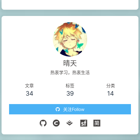
晴天
热衷学习，热衷生活
文章
标签
分类
34
39
14
关注Follow