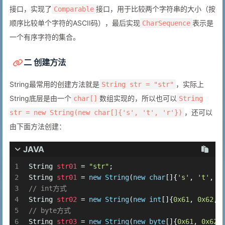
接口，实现了
接口，用于比较两个字符串的大小（按
Comparable
顺序比较单个字符的ASCII码），最后实现
表示是
CharSequence
一个有序字符的集合。
二 创建方法
String最常用的创建方法就是
，实际上
String str = "str"
String底层是由一个
数组实现的，所以也可以
char[]
String
，还可以
str = new String(new char[]{'s', 't', 'r'})
由下面方法创建：
JAVA
1
String
str01
=
"str"
;
2
String
str01
=
new
String
(
new
char
[]{
's'
, 
't'
, 
'
3
// int方式
4
String
str02
=
new
String
(
new
int
[]{
0x61
, 
0x62
, 
5
// byte方式
6
String
str03
=
new
String
(
new
byte
[]{
0x61
, 
0x62
,