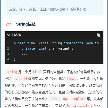
沉淀、分享、成长，让自己和他人都能有所收获！😄
一 String描述
JAVA
1
public
final
class
String
implements
java
.io.Ser
2
private
final
char
 value[];
3
    ...
4
}
是一个用
声明的常量类，不能被任何类继承，底
String
final
层是由
数组实现，这个数组也是
，一旦String对象
char[]
final
被创建，包含这个对象中的字符序序列是不可被改变的，改类后续
的所有方法都是不能改变该对象的，直至该对象被销毁（该类的有
些方法看似改变了字符串比如
、
等，其实都
substring
replace
是内部创建了一个新的字符串）。实现了
系列化
Serializable