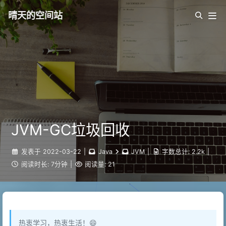
晴天的空间站
JVM-GC垃圾回收
发表于
2022-03-22
|
Java
JVM
|
字数总计:
2.2k
|
阅读时长:
7分钟
|
阅读量:
21
热衷学习，热衷生活！😄