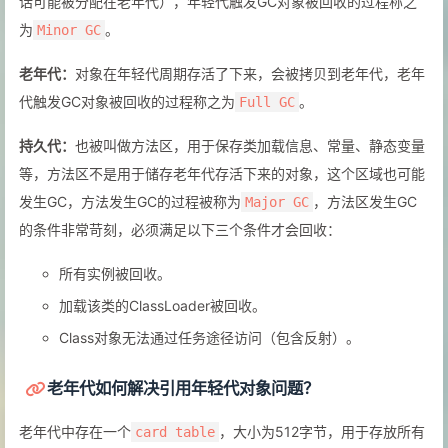
话可能被分配在老年代），年轻代触发GC对象被回收的过程称之
为
。
Minor GC
老年代：
对象在年轻代周期存活了下来，会被拷贝到老年代，老年
代触发GC对象被回收的过程称之为
。
Full GC
持久代：
也被叫做方法区，用于保存类加载信息、常量、静态变量
等，方法区不是用于储存老年代存活下来的对象，这个区域也可能
发生GC，方法发生GC的过程被称为
，方法区发生GC
Major GC
的条件非常苛刻，必须满足以下三个条件才会回收：
所有实例被回收。
加载该类的ClassLoader被回收。
Class对象无法通过任务途径访问（包含反射）。
老年代如何解决引用年轻代对象问题？
老年代中存在一个
，大小为512字节，用于存放所有
card table