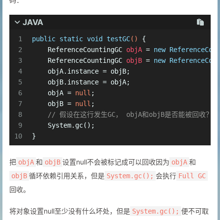
JAVA
1
public
static
void
testGC
()
 { 
2
ReferenceCountingGC
objA
=
new
ReferenceCou
3
ReferenceCountingGC
objB
=
new
ReferenceCou
4
    objA.instance = objB; 
5
    objB.instance = objA; 
6
    objA = 
null
; 
7
    objB = 
null
; 
8
// 假设在这行发生GC， objA和objB是否能被回收？ 
9
    System.gc(); 
10
}
把
和
设置null不会被标记成可以回收因为
和
objA
objB
objA
循环依赖引用关系，但是
会执行
objB
System.gc();
Full GC
回收。
将对象设置null至少没有什么坏处，但是
便不可取
System.gc();