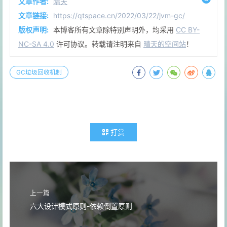
文章作者:
晴天
文章链接:
https://qtspace.cn/2022/03/22/jvm-gc/
版权声明:
本博客所有文章除特别声明外，均采用
CC BY-
NC-SA 4.0
许可协议。转载请注明来自
晴天的空间站
！
GC垃圾回收机制
打赏
上一篇
六大设计模式原则-依赖倒置原则