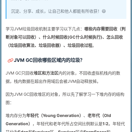
沉淀、分享、成长，让自己和他人都能有所收获！😄
学习JVM垃圾回收机制主要学习以下几点：
哪些内存需要回收（判
断对象可以回收）、什么时候回收(GC什么时候执行)、怎么回收
（垃圾回收算法、垃圾回收器）、垃圾回收过程
。
JVM GC回收哪些区域内的垃圾？
JVM GC只回收
堆区和方法区
内的对象，不回收虚拟机栈内的数
据，栈内数据在超出作用域后会被JVM自动释放掉。
因为JVM GC回收堆区的对象，所以先了解学习一下堆内存的结构
图：
堆内存分为
年轻代（Young Generation）
、
老年代（Old
Generation）
，年轻代和老年代所占空间比例默认是
1:2
。年轻代
又分为
Eden
和
Survivor
区，
Survivor
区由
FormSpace
和