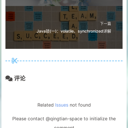
下一篇
Java锁(一)：volatile、synchronized详解
评论
Related
Issues
not found
Please contact @qingtian-space to initialize the
comment