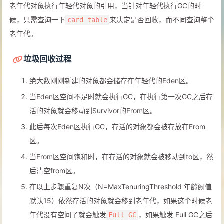
老年代对象执行年轻代对象的引用，当针对年轻代执行GC的时
候，只需查询一下
来决定是否回收，而不同查询整个
card table
老年代。
垃圾回收过程
绝大数刚刚新建的对象都会储存在年轻代的Eden区。
当Eden区空间不足时就会执行GC，在执行第一次GC之后存
活的对象就会移动到Survivor的From区。
此后每次Eden区执行GC，存活的对象都会被存放在From
区。
当From区空间饱和时，在存活的对象就会被移动到to区，然
后清空from区。
在以上步骤重复N次（N=MaxTenuringThreshold 年龄阙值
默认15）依然存活的对象就会移到老年代，如果这个时候老
年代没有空间了就会触发
，如果触发 Full GC之后
Full GC