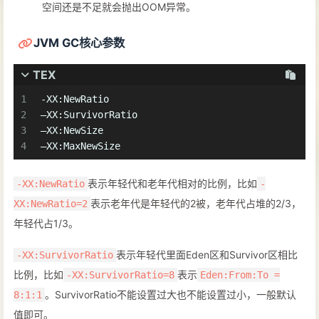
空间还是不足就会抛出OOM异常。
JVM GC核心参数
TEX
1
-XX:NewRatio 
2
–XX:SurvivorRatio 
3
–XX:NewSize 
4
–XX:MaxNewSize
表示年轻代和老年代相对的比例，比如
-XX:NewRatio
-
表示老年代是年轻代的2被，老年代占堆的2/3，
XX:NewRatio=2
年轻代占1/3。
表示年轻代里面Eden区和Survivor区相比
-XX:SurvivorRatio
比例，比如
表示
-XX:SurvivorRatio=8
Eden:From:To =
。SurvivorRatio不能设置过大也不能设置过小，一般默认
8:1:1
值即可。