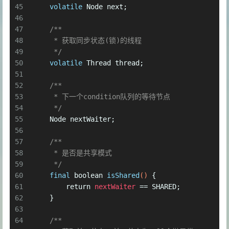
45
volatile
 Node next;
46
47
/**
48
     * 获取同步状态(锁)的线程
49
     */
50
volatile
 Thread thread;
51
52
/**
53
     * 下一个condition队列的等待节点
54
     */
55
    Node nextWaiter;
56
57
/**
58
     * 是否是共享模式
59
     */
60
final
boolean
isShared
()
 {
61
return
nextWaiter
=
= SHARED;
62
    }
63
64
/**