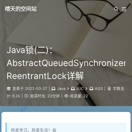
晴天的空间站
Java锁(二)：
AbstractQueuedSynchronizer
ReentrantLock详解
发表于
2022-03-27
|
Java
JUC
AQS
|
字数总
计:
6.2k
|
阅读时长:
22分钟
|
阅读量:
22
热衷学习，热衷生活！😄