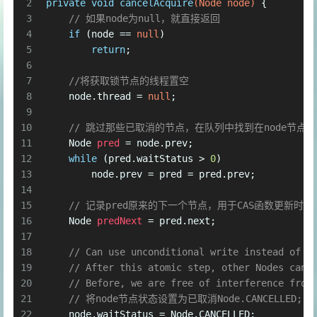
2
private
void
cancelAcquire
(Node node)
 {
3
// 如果node为null，就直接返回
4
if
 (node == 
null
)
5
return
;
6
7
//将获取锁节点的线程置空
8
    node.thread = 
null
;
9
10
// 跳过那些已取消的节点，在队列中找到在node节
11
Node
pred
=
 node.prev;
12
while
 (pred.waitStatus > 
0
)
13
        node.prev = pred = pred.prev;
14
15
// 记录pred原来的下一个节点，用于CAS函数更新时使
16
Node
predNext
=
 pred.next;
17
18
// Can use unconditional write instead of C
19
// After this atomic step, other Nodes can 
20
// Before, we are free of interference from
21
// 将node节点状态设置为已取消Node.CANCELLED;
22
    node.waitStatus = Node.CANCELLED;