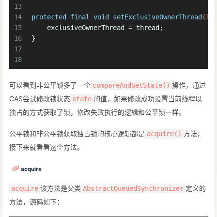
13
14
protected
final
void
setExclusiveOwnerThread
(Th
15
    exclusiveOwnerThread = thread;
16
}
17
18
可以看到非公平锁多了一个
操作，通过
compareAndSetState()
CAS尝试修改锁状态
的值，如果修改成功设置当前线程以
state
独占的方式获取了锁，修改失败执行的逻辑和公平锁一样。
公平锁和非公平锁获取独占锁的核心逻辑都是
方法，
acquire()
接下来就看看这个方法。
acquire
该方法是父类
定义的
acquire
AbstractQueuedSynchronizer
方法，源码如下：