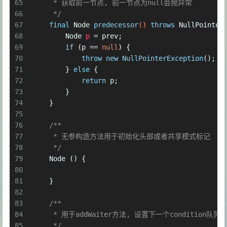
65
     * 获取前一节点, 前一节点为null会抛异常
66
     */
67
final
 Node 
predecessor
()
throws
 NullPointer
68
Node
p
=
 prev;
69
if
 (p == 
null
) {
70
throw
new
NullPointerException
();
71
        } 
else
 {
72
return
 p;
73
        }
74
    }
75
76
/**
77
     * 无参构造方法用于初始化头部或者共享模式标记
78
     */
79
    Node () {
80
81
    }
82
83
/**
84
     * 用于addWaiter方法, 设置下一个condition队
85
     */