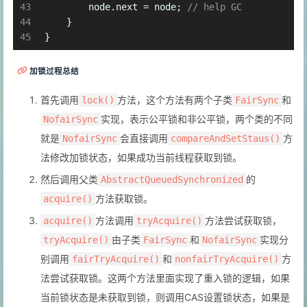
43
        node.next = node; 
// help GC
44
    }
45
}
加锁过程总结
首先调用
方法，这个方法有两个子类
和
lock()
FairSync
实现，表示公平锁和非公平锁，两个类的不同
NofairSync
就是
会直接调用
方
NofairSync
compareAndSetStaus()
法修改加锁状态，如果成功当前线程获取到锁。
然后调用父类
的
AbstractQueuedSynchronized
方法获取锁。
acquire()
方法调用
方法尝试获取锁，
acquire()
tryAcquire()
由子类
和
实现分
tryAcquire()
FairSync
NofairSync
别调用
和
方
fairTryAcquire()
nonfairTryAcquire()
法尝试获取锁。这两个方法里面实现了重入锁的逻辑，如果
当前锁状态是未获取到锁，则调用CAS设置锁状态，如果是