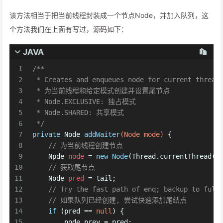
该方法相当于把当前线程封装成一个节点Node，并加入队列，这
个方法我们在上面有写过，源码如下：
JAVA
1
/**
2
 * Creates and enqueues node for current thread
3
 * 为当前线程和给定模式创建并设置尾节点
4
 * Node.EXCLUSIVE: 独占模式
5
 * Node.SHARED: 共享模式
6
 */
7
private
 Node 
addWaiter
(Node mode)
 {
8
// 为当前线程创建节点
9
Npde
node
=
new
Node
(Thread.currentThread()
10
// 获取尾节点
11
Node
pred
=
 tail;
12
// Try the fast path of enq; backup to full
13
// 如果队列已经创建, 尝试快速添加尾结点
14
if
 (pred == 
null
) {
15
        node.prev = pred;