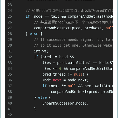
23
24
// 如果node节点是队列尾节点，那么就将pred节点
25
if
 (node == tail && compareAndSetTail(node,
26
// 并且设置pred节点的下一个节点next为null
27
        compareAndSetNext(pred, predNext, 
null
)
28
    } 
else
 {
29
// If successor needs signal, try to se
30
// so it will get one. Otherwise wake i
31
int
 ws;
32
if
 (pred != head &&
33
            ((ws = pred.waitStatus) == Node.SIG
34
             (ws <= 
0
 && compareAndSetWaitStatu
35
            pred.thread != 
null
) {
36
Node
next
=
 node.next;
37
if
 (next != 
null
 && next.waitStatus
38
                compareAndSetNext(pred, predNex
39
        } 
else
 {
40
            unparkSuccessor(node);
41
        }
42