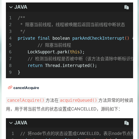
JAVA
1
/**
2
 * 阻塞当前线程，线程被唤醒后返回当前线程中断状态
3
 */
4
private
final
boolean
parkAndCheckInterrupt
()
 {
5
// 阻塞当前线程
6
    LockSupport.park(
this
);
7
// 检测当前线程是否被中断（该方法会清除中断标识位
8
return
 Thread.interrupted();
9
}
cancelAcquire
方法在
方法异常的时候调
cancelAcquire()
acquireQueued()
用，用于将当前节点的状态设置成CANCELLED，源码如下：
JAVA
1
// 将node节点的状态设置成CANCELLED，表示node节