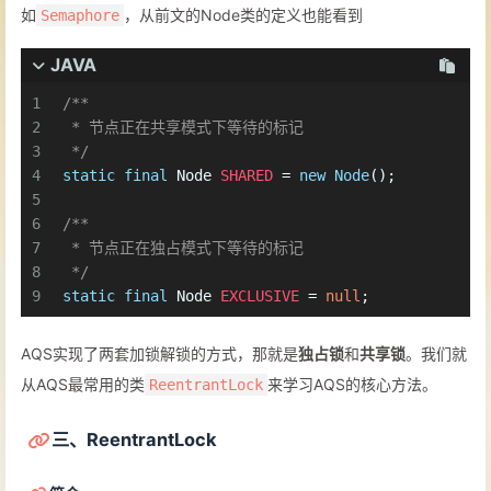
如
，从前文的Node类的定义也能看到
Semaphore
JAVA
1
/**
2
 * 节点正在共享模式下等待的标记
3
 */
4
static
final
Node
SHARED
=
new
Node
();
5
6
/**
7
 * 节点正在独占模式下等待的标记
8
 */
9
static
final
Node
EXCLUSIVE
=
null
;
AQS实现了两套加锁解锁的方式，那就是
独占锁
和
共享锁
。我们就
从AQS最常用的类
来学习AQS的核心方法。
ReentrantLock
三、ReentrantLock