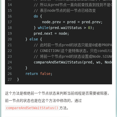
14
// 所以从pred节点一直向前查找直到找到不是CANC
15
// 表示node节点的前一节点已经改变
16
do
 {
17
            node.prev = pred = pred.prev;
18
        } 
while
(pred.waitStatus > 
0
);
19
        pred.next = node;
20
    } 
else
 {
21
// 此时前一节点pred的状态只能是0或者PROPAGAT
22
// CONDITION(这个是特殊状态，只在condi
23
// 将前一个节点pred的状态设置成Node.SIG
24
        compareAndSetWaitStatus(pred, ws, Node.
25
    }
26
return
false
;
27
}
这个方法是根绝前一个节点状态来判断当前线程是否需要被阻塞，
前一节点的状态也是在这个方法中修改的，通过
方法。
compareAndSetWaitStatus()