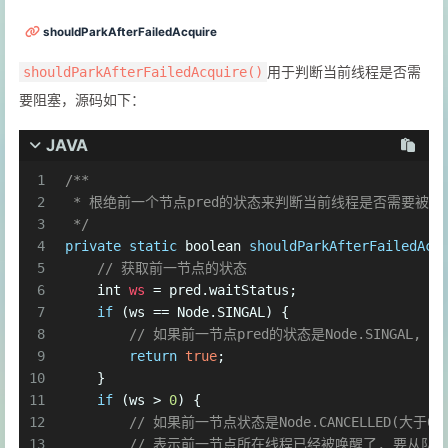
shouldParkAfterFailedAcquire
用于判断当前线程是否需
shouldParkAfterFailedAcquire()
要阻塞，源码如下：
JAVA
1
/**
2
 * 根绝前一个节点pred的状态来判断当前线程是否需要被阻
3
 */
4
private
static
boolean
shouldParkAfterFailedAcq
5
// 获取前一节点的状态
6
int
ws
=
 pred.waitStatus;
7
if
 (ws == Node.SINGAL) {
8
// 如果前一节点pred的状态是Node.SINGAL
9
return
true
;
10
    }
11
if
 (ws > 
0
) {
12
// 如果前一节点状态是Node.CANCELLED(大于0就是
13
// 表示前一节点所在线程已经被唤醒了, 要从队列中