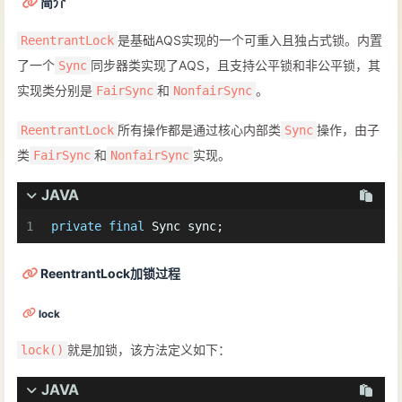
简介
是基础AQS实现的一个可重入且独占式锁。内置
ReentrantLock
了一个
同步器类实现了AQS，且支持公平锁和非公平锁，其
Sync
实现类分别是
和
。
FairSync
NonfairSync
所有操作都是通过核心内部类
操作，由子
ReentrantLock
Sync
类
和
实现。
FairSync
NonfairSync
JAVA
1
private
final
 Sync sync;
ReentrantLock加锁过程
lock
就是加锁，该方法定义如下：
lock()
JAVA