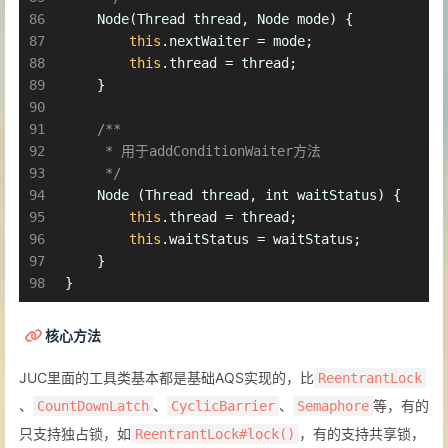
86
    Node(Thread thread, Node mode) {
87
this
.nextWaiter = mode;
88
this
.thread = thread;
89
    }
90
91
/**
92
     * 用于addConditionWaiter方法
93
     */
94
    Node (Thread thread, 
int
 waitStatus) {
95
this
.thread = thread;
96
this
.waitStatus = waitStatus;
97
    }
98
}
核心方法
JUC里面的工具类基本都是基础AQS实现的，比
ReentrantLock
、
、
、
等，有的
CountDownLatch
CyclicBarrier
Semaphore
只支持独占锁，如
，有的支持共享锁，
ReentrantLock#lock()