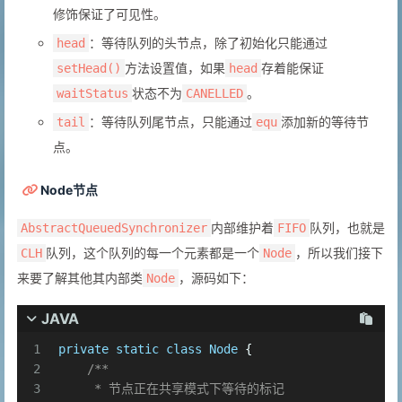
修饰保证了可见性。
：等待队列的头节点，除了初始化只能通过
head
方法设置值，如果
存着能保证
setHead()
head
状态不为
。
waitStatus
CANELLED
：等待队列尾节点，只能通过
添加新的等待节
tail
equ
点。
Node节点
内部维护着
队列，也就是
AbstractQueuedSynchronizer
FIFO
队列，这个队列的每一个元素都是一个
，所以我们接下
CLH
Node
来要了解其他其内部类
，源码如下：
Node
JAVA
1
private
static
class
Node
 {
2
/**
3
     * 节点正在共享模式下等待的标记