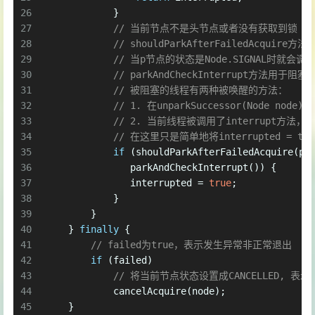
26
            }
27
// 当前节点不是头节点或者没有获取到锁
28
// shouldParkAfterFailedAcqu
29
// 当p节点的状态是Node.SIGNAL时就会调用p
30
// parkAndCheckInterrupt方法
31
// 被阻塞的线程有两种被唤醒的方法：
32
// 1. 在unparkSuccessor(Node n
33
// 2. 当前线程被调用了interrupt方法，
34
// 在这里只是简单地将interrupted =
35
if
 (shouldParkAfterFailedAcquire(p,
36
               parkAndCheckInterrupt()) {
37
               interrupted = 
true
;
38
            }
39
        }
40
    } 
finally
 {
41
// failed为true，表示发生异常非正常退出
42
if
 (failed) 
43
// 将当前节点状态设置成CANCELLED, 
44
            cancelAcquire(node);
45
    }