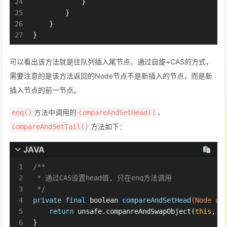
24
            }
25
        }
26
    }
27
}
可以看出该方法就是往队列插入尾节点，通过自旋+CAS的方式，
需要注意的是该方法返回的Node节点不是新插入的节点，而是新
插入节点的前一节点。
方法中调用的
、
enq()
compareAndSetHead()
方法如下：
compareAndSetTail()
JAVA
1
/**
2
 * 通过CAS设置head值, 只在enq方法调用
3
 */
4
private
final
boolean
compareAndSetHead
(Node up
5
return
 unsafe.companreAndSwapObject(
this
, h
6
}