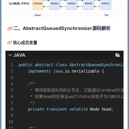
二、AbstractQueuedSynchronizer源码解析
核心成员变量
JAVA
1
public
abstract
class
AbstractQueuedSynchronize
2
implements
java
.io.Serializable {
3
4
/**
5
     * 等待获取锁队列的头节点, 只能通过setHead方法修
6
     * 如果head存在保证waitStatus状态不为CANCELLED
7
     */
8
private
transient
volatile
 Node head;
9
10
11
/**