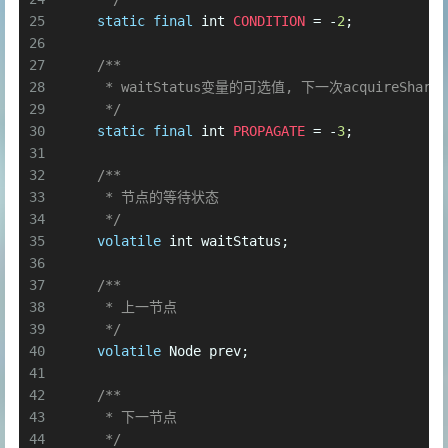
25
static
final
int
CONDITION
=
 -
2
;
26
27
/**
28
     * waitStatus变量的可选值, 下一次acquireSha
29
     */
30
static
final
int
PROPAGATE
=
 -
3
;
31
32
/**
33
     * 节点的等待状态
34
     */
35
volatile
int
 waitStatus;
36
37
/**
38
     * 上一节点
39
     */
40
volatile
 Node prev;
41
42
/**
43
     * 下一节点
44
     */