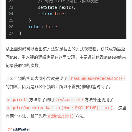
22
// 修改state记录获取锁的次数
23
        setState(nextc);
24
return
true
;
25
    }
26
return
false
;
27
}
从上面源码可以看出该方法就是独占的方式获取锁，获取成功后返
回true，重入锁的逻辑也是在这里实现，主要通过修改state的值来
记录获取锁的次数。
非公平锁的实现大同小异就是少了
!hasQueuedPredecessors()
的判断，因为是非公平锁嘛，所以不需要判断阻塞时间了。
方法除了调用
方法外还调用了
acquire()
tryAcquire()
，这里
acquireQueued(addWaiter(Node.EXCLUSIVE), arg)
有两个方法，我们先看
方法。
addWaiter()
addWaiter