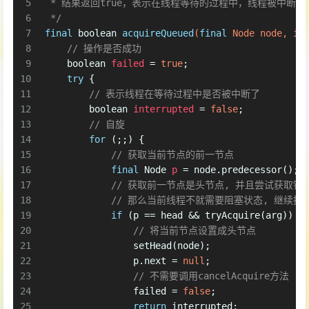
5
 * 结果返回true，表示在线程等待的过程中，线程被中断了
6
 */
7
final
boolean
acquireQueued
(
final
 Node node, 
in
8
// 操作是否成功
9
boolean
failed
=
true
;
10
try
 {
11
// 表示线程在等待过程中是否被中断了
12
boolean
interrupted
=
false
;
13
// 自旋
14
for
 (;;) {
15
// 获取当前节点的前一节点
16
final
Node
p
=
 node.predecessor();
17
// 获取前一节点是头节点, 并且尝试获取锁
18
// 那么当前线程不就需要阻塞状态, 继续执
19
if
 (p == head && tryAcquire(arg)) {
20
// 将当前节点设置成头节点
21
                setHead(node);
22
                p.next = 
null
;
23
// 不需要调用cancelAcquire方法
24
                failed = 
false
;
25
return
 interrupted;