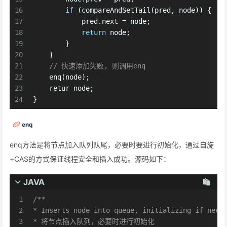
16
if
 (compareAndSetTail(pred, node)) {
17
            pred.next = node;
18
return
 node;
19
        }
20
    }
21
// 快速添加失败, 则调用enq
22
    enq(node);
23
    retur node;
24
}
enq
enq方法是将节点加入队列队尾，必要时要进行初始化，通过自旋
+CAS的方式保证线程安全和插入成功。源码如下：
JAVA
1
/**
2
* Inserts node into queue, initializing if nece
3
* 将节点插入队列，必要时进行初始化