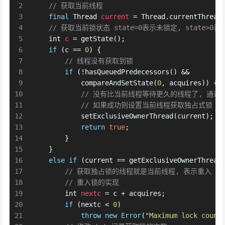
2
// 获取当前线程
3
final
Thread
current
=
 Thread.currentThread
4
// 获取当前锁状态 state=0表示未锁定, state>0
5
int
c
=
 getState();
6
if
 (c == 
0
) {
7
// 线程没有获取到锁
8
if
 (!hasQueuedPredecessors() &&
9
            compareAndSetState(
0
, acquires)) {
10
// 没有比当前线程等待更久的线程了, 通过CA
11
// 如果成功则设置当前线程获取独占式锁
12
            setExclusiveOwnerThread(current);
13
return
true
;
14
        }
15
    }
16
else
if
 (current == getExclusiveOwnerThread
17
// 获取独占锁的线程就是当前线程, 表示重入
18
// 重入锁的实现
19
int
nextc
=
 c + acquires;
20
if
 (nextc < 
0
)
21
throw
new
Error
(
"Maximum lock count