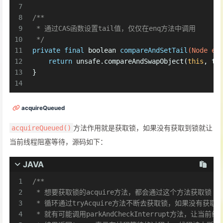
7
8
/**
9
 * 通过CAS函数设置tail值，仅仅在enq方法中调用
10
 */
11
private
final
boolean
compareAndSetTail
(Node ex
12
return
 unsafe.compareAndSwapObject(
this
, ta
13
}
14
acquireQueued
方法作用就是获取锁，如果没有获取到锁就让
acquireQueued()
当前线程阻塞等待，源码如下：
JAVA
1
/**
2
 * 想要获取锁的acquire方法，都会通过这个方法获取锁
3
 * 循环通过tryAcquire方法不断去获取锁，如果没有获取
4
 * 就有可能调用parkAndCheckInterrupt方法，让当前