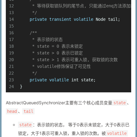
12
     * 等待获取锁队列的尾节点, 只能通过enq方法添加
13
     */
14
private
transient
volatile
 Node tail;
15
16
/**
17
     * 表示锁的状态
18
     * state = 0 表示未锁定
19
     * state > 0 表示已锁定
20
     * state > 1 表示可重入锁, 获取锁的次数
21
     * volatile修饰保证了可见性
22
     */
23
private
volatile
int
 state;
24
}
AbstractQueuedSynchronizer主要有三个核心成员变量
、
state
、
head
tail
：表示锁的状态， 等于0表示未锁定，大于0表示已
state
锁定，大于1表示可重入锁，重入锁的次数。被
volatile