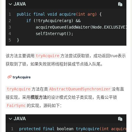
JAVA
1
public
final
void
acquire
(
int
 arg)
 {
2
if
 (!tryAcquire(arg) &&
3
        acquireQueued(addWaiter(Node.EXCLUSIVE),
4
        selfInterrupt();
5
}
该方法主要调用
方法尝试获取锁，成功返回true表示
tryAcquire
获取到了锁，如果失败就将线程封装成节点插入队尾。
tryAcquire
方法在类
没有直
tryAcquire
AbstractQueuedSynchronizer
接实现，采用
模版方法
的设计模式交给子类实现，先看公平锁
的实现，源码如下：
FairSync
JAVA
1
protected
final
boolean
tryAcquire
(
int
 acquires