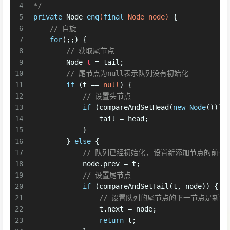
4
*/
5
private
 Node 
enq
(
final
 Node node)
 {
6
// 自旋
7
for
(;;) {
8
// 获取尾节点
9
Node
t
=
 tail;
10
// 尾节点为null表示队列没有初始化
11
if
 (t == 
null
) {
12
// 设置头节点
13
if
 (compareAndSetHead(
new
Node
())) 
14
                tail = head;
15
            }
16
        } 
else
 {
17
// 队列已经初始化, 设置新添加节点的前一
18
            node.prev = t;
19
// 设置尾节点
20
if
 (compareAndSetTail(t, node)) {
21
// 设置队列的尾节点的下一节点是新添
22
                t.next = node;
23
return
 t;