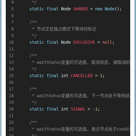
4
     */
5
static
final
Node
SHARED
=
new
Node
();
6
7
/**
8
     * 节点正在独占模式下等待的标记
9
     */
10
static
final
Node
EXCLUSIVE
=
null
;
11
12
/**
13
     * waitStatus变量的可选值, 取消状态, 被取
14
     */
15
static
final
int
CANCELLED
=
1
;
16
17
/**
18
     * waitStatus变量的可选值, 下一节点处于等
19
     */
20
static
final
int
SIGNAL
=
 -
1
;
21
22
/**
23
     * waitStatus变量的可选值, 表示节点处于condi
24
     */