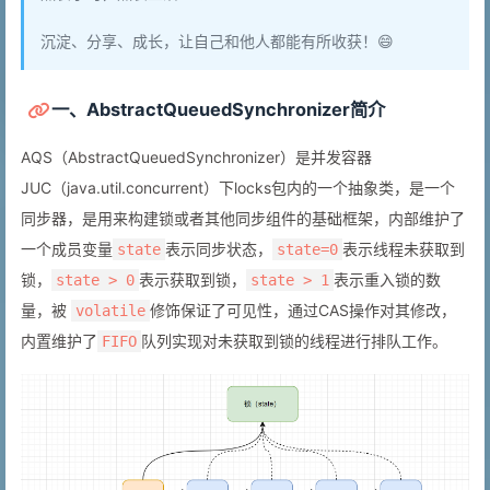
沉淀、分享、成长，让自己和他人都能有所收获！😄
一、AbstractQueuedSynchronizer简介
AQS（AbstractQueuedSynchronizer）是并发容器
JUC（java.util.concurrent）下locks包内的一个抽象类，是一个
同步器，是用来构建锁或者其他同步组件的基础框架，内部维护了
一个成员变量
表示同步状态，
表示线程未获取到
state
state=0
锁，
表示获取到锁，
表示重入锁的数
state > 0
state > 1
量，被
修饰保证了可见性，通过CAS操作对其修改，
volatile
内置维护了
队列实现对未获取到锁的线程进行排队工作。
FIFO