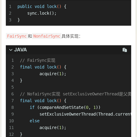
1
public
void
lock
()
 {
2
    sync.lock();
3
}
和
具体实现：
FairSync
NonfairSync
JAVA
1
// FairSync实现
2
final
void
lock
()
 {
3
	acquire(
1
);
4
}
5
6
// NofairSync实现 setExclusiveOwnerThread是父类AQ
7
final
void
lock
()
 {
8
if
 (compareAndSetState(
0
, 
1
))
9
        setExclusiveOwnerThread(Thread.currentT
10
else
11
        acquire(
1
);
12
}