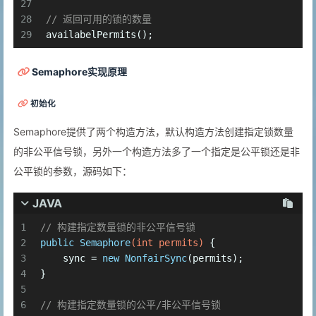
27
28
// 返回可用的锁的数量
29
availabelPermits();
Semaphore实现原理
初始化
Semaphore提供了两个构造方法，默认构造方法创建指定锁数量
的非公平信号锁，另外一个构造方法多了一个指定是公平锁还是非
公平锁的参数，源码如下：
JAVA
1
// 构建指定数量锁的非公平信号锁
2
public
Semaphore
(
int
 permits)
 {
3
    sync = 
new
NonfairSync
(permits);
4
}
5
6
// 构建指定数量锁的公平/非公平信号锁