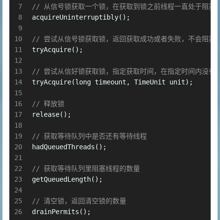
7
// 从信号锁获取一个锁，在获取到锁之前线程一直处于阻塞
8
acquireUninterruptibly();
9
10
// 尝试从信号锁获取锁，返回获取成功或者失败，不会阻塞
11
tryAcquire();
12
13
// 尝试从信好锁获取锁，指定获取时间，在指定时间内没有
14
tryAcquire(
long
 timeount, TimeUnit unit);
15
16
// 释放锁
17
release();
18
19
// 获取等待队列中是否还有等待线程
20
hadQueuedThreads();
21
22
// 获取等待队列里阻塞线程的数量
23
getQueuedLength();
24
25
// 清空锁，返回清空锁的数量
26
drainPermits();