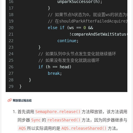
16
                unparkSuccessor(h);
17
            }
18
// 如果节点h状态为0，就设置ws的状态为P
19
// 在shouldParkAfterFailedAcquir
20
else
if
 (ws == 
0
 &&
21
                     !compareAndSetWaitStatus(h
22
continue
;                
23
        }
24
// 如果队列中头节点发生变化就继续循环
25
// 如果没有发生变化就跳出循环
26
if
 (h == head)                   
27
break
;
28
    }
29
}
释放锁过程总结
首先调用
方法释放锁，该方法调用
Semaphore.release()
同步器
的
方法，因为同步器继承与
Sync
releasShared()
所以实际调用的是
方法。
AQS
AQS.releaseShared()