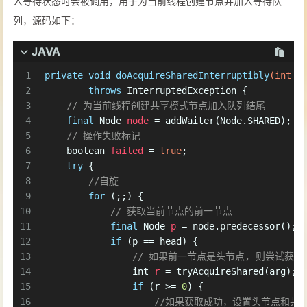
入等待状态时会被调用，用于为当前线程创建节点并加入等待队
列，源码如下：
JAVA
1
private
void
doAcquireSharedInterruptibly
(
int
 a
2
throws
 InterruptedException {
3
// 为当前线程创建共享模式节点加入队列结尾
4
final
Node
node
=
 addWaiter(Node.SHARED);
5
// 操作失败标记
6
boolean
failed
=
true
;
7
try
 {
8
//自旋
9
for
 (;;) {
10
// 获取当前节点的前一节点
11
final
Node
p
=
 node.predecessor();
12
if
 (p == head) {
13
// 如果前一节点是头节点, 则尝试获取
14
int
r
=
 tryAcquireShared(arg);
15
if
 (r >= 
0
) {
16
//如果获取成功，设置头节点和共