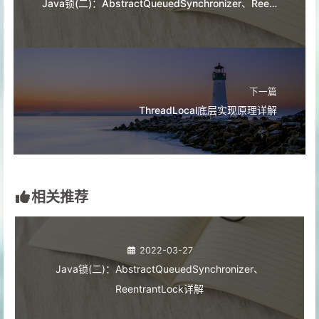
Java锁(二)：AbstractQueuedSynchronizer、ReentrantLock详解
下一篇
ThreadLocal底层实现原理详解
相关推荐
2022-03-27
Java锁(二)：AbstractQueuedSynchronizer、
ReentrantLock详解