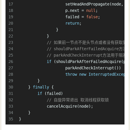
17
                    setHeadAndPropagate(node, r
18
                    p.next = 
null
;
19
                    failed = 
false
;
20
return
;
21
                }
22
            }
23
// 如果前一节点不是头节点或者没有获取到
24
// shouldParkAfterFailedAcqu
25
// parkAndCheckInterrupt方
26
if
 (shouldParkAfterFailedAcquire(p,
27
                    parkAndCheckInterrupt())
28
throw
new
InterruptedExcept
29
        }
30
    } 
finally
 {
31
if
 (failed)
32
// 自旋异常退出 取消线程获取锁
33
            cancelAcquire(node);
34
    }
35
}