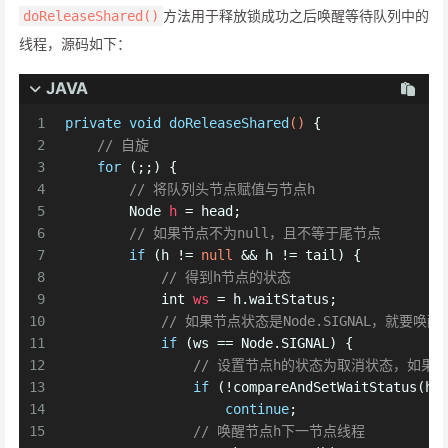
方法用于释放锁成功之后唤醒等待队列中的
doReleaseShared()
线程，源码如下：
JAVA
1
private
void
doReleaseShared
()
 {
2
// 自旋
3
for
 (;;) {
4
// 将队列头节点赋值与节点h
5
Node
h
=
 head;
6
// 如果节点不为null，且不等于尾节点
7
if
 (h != 
null
 && h != tail) {
8
// 得到h节点的状态
9
int
ws
=
 h.waitStatus;
10
// 如果节点状态是Node.SIGNAL，就要唤
11
if
 (ws == Node.SIGNAL) {
12
// 设置节点h的状态为取消状态，如果
13
if
 (!compareAndSetWaitStatus(h,
14
continue
;    
15
// 唤醒节点h下一节点线程