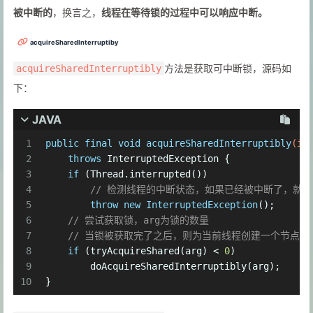
被中断的
，换言之，
线程在等待锁的过程中可以响应中断。
acquireSharedInterruptiby
方法是获取可中断锁，源码如
acquireSharedInterruptibly
下：
JAVA
1
public
final
void
acquireSharedInterruptibly
(
in
2
throws
 InterruptedException {
3
if
 (Thread.interrupted())
4
// 检测线程的中断状态，如果已经被中断了，就
5
throw
new
InterruptedException
();
6
// 尝试获取锁，arg为锁的数量
7
// 当锁被获取完了之后，则为当前线程创建一个节点加
8
if
 (tryAcquireShared(arg) < 
0
)
9
        doAcquireSharedInterruptibly(arg);
10
}