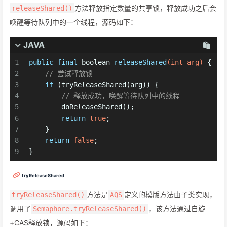
方法释放指定数量的共享锁，释放成功之后会
releaseShared()
唤醒等待队列中的一个线程，源码如下：
JAVA
1
public
final
boolean
releaseShared
(
int
 arg)
 {
2
// 尝试释放锁
3
if
 (tryReleaseShared(arg)) {
4
// 释放成功，唤醒等待队列中的线程
5
        doReleaseShared();
6
return
true
;
7
    }
8
return
false
;
9
}
tryReleaseShared
方法是
定义的模版方法由子类实现，
tryReleaseShared()
AQS
调用了
，该方法通过自旋
Semaphore.tryReleaseShared()
+CAS释放锁，源码如下：