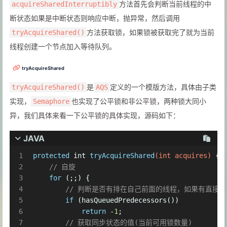
方法首先会判断当前线程的中
acquireSharedInterruptibly
断状态如果是中断状态则响应中断，抛异常，然后调用
方法获取锁，如果锁被获取完了就为当前
tryAcquireShared()
线程创建一个节点加入等待队列。
tryAcquireShared
是
定义的一个模版方法，具体由子类
tryAcquireShared()
AQS
实现，
也实现了公平锁和非公平锁，两种锁大同小
Semaphore
异，我们具体来看一下公平锁的具体实现，源码如下：
JAVA
1
protected
int
tryAcquireShared
(
int
 acquires)
 {
2
// 自旋
3
for
 (;;) {
4
// 判断是否有排在自己前面的线程，如果有直接返
5
if
 (hasQueuedPredecessors())
6
return
 -
1
;
7
// 获取同步状态的值(当前可用锁数量)