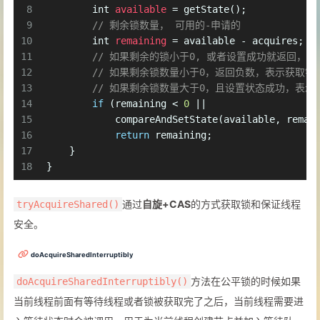
8
int
available
=
 getState();
9
// 剩余锁数量， 可用的-申请的
10
int
remaining
=
 available - acquires;
11
// 如果剩余的锁小于0, 或者设置成功就返回，
12
// 如果剩余锁数量小于0，返回负数，表示获取锁
13
// 如果剩余锁数量大于0，且设置状态成功，表示
14
if
 (remaining < 
0
 ||
15
            compareAndSetState(available, remai
16
return
 remaining;
17
    }
18
}
通过
自旋+CAS
的方式获取锁和保证线程
tryAcquireShared()
安全。
doAcquireSharedInterruptibly
方法在公平锁的时候如果
doAcquireSharedInterruptibly()
当前线程前面有等待线程或者锁被获取完了之后，当前线程需要进