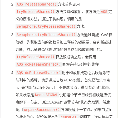
方法首先调用
AQS.releaseShared()
方法尝试释放锁，该方法是
定
tryReleaseShared()
AQS
义的模版方法，通过子类实现，调用的是
方法。
Semaphore.tryReleaseShared()
方法通过自旋+CAS释
Semaphore.tryReleaseShared()
放锁，先获取当前的锁数量加上释放的锁数量，会判断超过
判断，然后通过CAS修改锁的数量达到释放锁的目的。
释放锁成功之后，会调用
tryReleaseShared()
唤醒等待队列中的线程。
AQS.doReleaseShared()
用于释放锁成功之后唤醒等待
AQS.doReleaseShared()
队列中的线程，也是通过自旋+CAS实现，首先获取头节点
h，先判断节点h不为null且不是尾节点，得到节点h的状态，
如果状态是
说明这个节点已经要被唤醒应该
Node.SIGNAL
唤醒下一节点，通过CAS操作设置节点h状态为取消，然后
调用
方法唤醒下一节点。如果节点h
unparkSuccessor()
的状态为0，就设置状态为
说明下一次应该被无
PROPAGATE