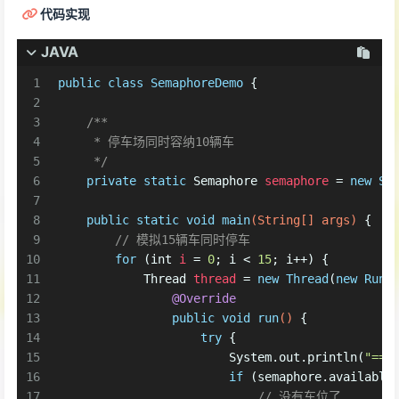
代码实现
JAVA
1
public
class
SemaphoreDemo
 {
2
3
/**
4
     * 停车场同时容纳10辆车
5
     */
6
private
static
Semaphore
semaphore
=
new
Se
7
8
public
static
void
main
(String[] args)
 {
9
// 模拟15辆车同时停车
10
for
 (
int
i
=
0
; i < 
15
; i++) {
11
Thread
thread
=
new
Thread
(
new
Runn
12
@Override
13
public
void
run
()
 {
14
try
 {
15
                        System.out.println(
"===
16
if
 (semaphore.available
17
// 没有车位了