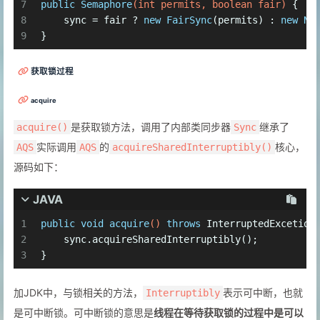
7
public
Semaphore
(
int
 permits, 
boolean
 fair)
 {
8
    sync = fair ? 
new
FairSync
(permits) : 
new
No
9
}
获取锁过程
acquire
是获取锁方法，调用了内部类同步器
继承了
acquire()
Sync
实际调用
的
核心，
AQS
AQS
acquireSharedInterruptibly()
源码如下：
JAVA
1
public
void
acquire
()
throws
 InterruptedExcetion
2
    sync.acquireSharedInterruptibly();
3
}
加JDK中，与锁相关的方法，
表示可中断，也就
Interruptibly
是可中断锁。可中断锁的意思是
线程在等待获取锁的过程中是可以