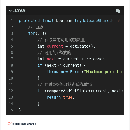
JAVA
1
protected
final
boolean
tryReleaseShared
(
int
 re
2
// 自旋
3
for
(;;){
4
// 获取当前可用的锁数量
5
int
current
=
 getState();
6
// 可用的+释放的
7
int
next
=
 current + releases;
8
if
 (next < current) {
9
throw
new
Error
(
"Maximum permit cou
10
        }
11
// 通过CAS修改状态值释放锁
12
if
 (compareAndSetState(current, next))
13
return
true
;
14
	}
15
}
doReleaseShared